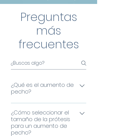
Preguntas
más
frecuentes
¿Qué es el aumento de
pecho?
El aumento de pecho o
mamoplastia de aumento
¿Cómo seleccionar el
es una técnica quirúrgica
tamaño de la prótesis
para un aumento de
mediante la cual se mejora
pecho?
la forma, volumen o simetría