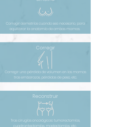
Corregir asimetrías cuando sea necesario, para
equilibrar la anatomía de ambas mamas.
Corregir
Corregir una pérdida de volumen en las mamas
tras embarazos, pérdidas de peso, etc.
Reconstruir
Tras cirugías oncológicas: tumorectomías,
cuadrantectomías, mastectomías, etc.