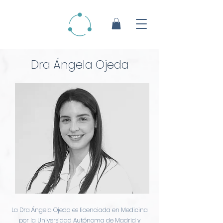
Dra Ángela Ojeda
La Dra Ángela Ojeda es licenciada en Medicina
por la Universidad Autónoma de Madrid y