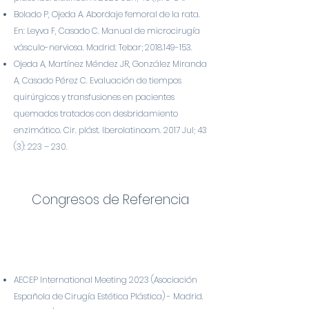
Bolado P, Ojeda A. Abordaje femoral de la rata.
En: Leyva F, Casado C. Manual de microcirugía
vásculo-nerviosa. Madrid: Tebar;
2018.149-153
.
Ojeda A, Martínez Méndez JR, González Miranda
A, Casado Pérez C. Evaluación de tiempos
quirúrgicos y transfusiones en pacientes
quemados tratados con desbridamiento
enzimático. Cir. plást. Iberolatinoam. 2017 Jul; 43
(3): 223 – 230.
Congresos de Referencia
AECEP International Meeting 2023 (Asociación
Española de Cirugía Estética Plástica) - Madrid.