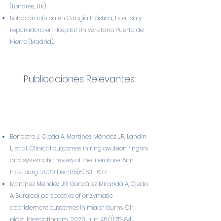
(Londres, UK).
Rotación clínica en Cirugía Plástica, Estética y
reparadora en Hospital Universitario Puerta de
Hierro (Madrid).
Publicacione
s Relevantes
Bonastre J, Ojeda A, Martínez Méndez JR, Landín
L, et al. Clinical outcomes in ring avulsion fingers
and systematic review of the literature. Ann
Plast Surg. 2020 Dec; 85(6):631-637.
Martínez Méndez JR, González Miranda A, Ojeda
A. Surgical perspective of enzymatic
debridement outcomes in major burns. Cir.
plást. Iberolatinoam. 2020 Jun; 46 (1):75-84.