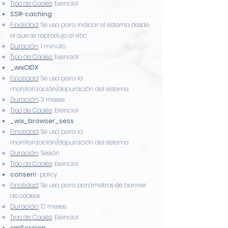
Tipo de Cookie
: Esencial
SSR-caching
Finalidad
: Se usa para indicar el sistema desde
el que se reprodujo el sitio
Duración
: 1 minuto
Tipo de Cookie:
Esencial
_wixCIDX
Finalidad
: Se usa para la
monitorización/depuración del sistema
Duración
: 3 meses
Tipo de Cookie
: Esencial
_wix_browser_sess
Finalidad
: Se usa para la
monitorización/depuración del sistema
Duración
: Sesión
Tipo de Cookie
: Esencial
consen
t-policy
Finalidad
: Se usa para parámetros de banner
de cookies
Duración
: 12 meses
Tipo de Cookie
: Esencial
smSession