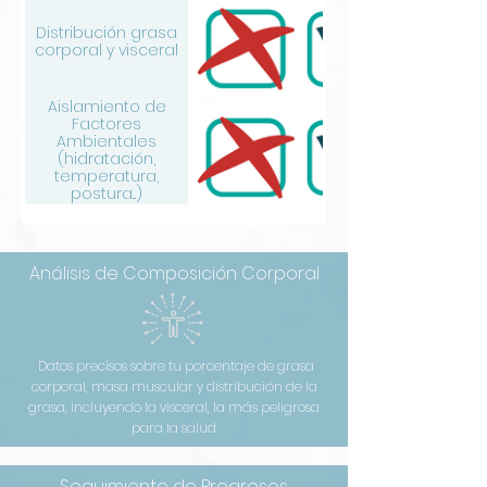
Distribución grasa
corporal y visceral
Aislamiento de
Factores
Ambientales
(hidratación,
temperatura,
postura...)
Análisis de Composición Corporal
Datos precisos sobre tu porcentaje de grasa
corporal, masa muscular y distribución de la
grasa, incluyendo la visceral, la más peligrosa
para la salud
Seguimiento de Progresos